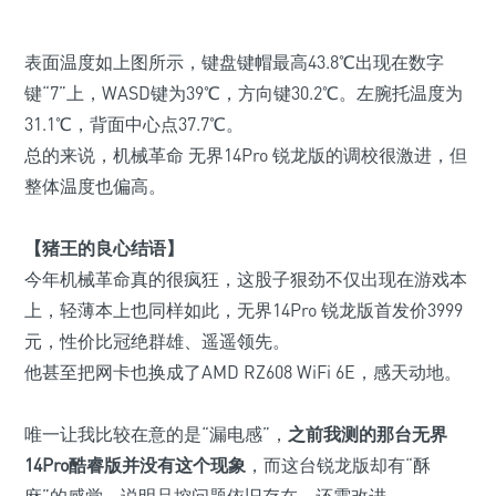
表面温度如上图所示，键盘键帽最高
43.8℃
出现在数字
键“7”上，WASD键为39℃，方向键30.2℃。左腕托温度为
31.1℃，背面中心点37.7℃。
总的来说，机械革命 无界14Pro 锐龙版的调校很激进，但
整体温度也偏高。
【猪王的良心结语】
今年机械革命真的很疯狂，这股子狠劲不仅出现在游戏本
上，轻薄本上也同样如此，无界14Pro 锐龙版首发价3999
元，性价比冠绝群雄、遥遥领先。
他甚至把网卡也换成了AMD RZ608 WiFi 6E，感天动地。
唯一让我比较在意的是“漏电感”，
之前我测的那台无界
14Pro酷睿版并没有这个现象
，而这台锐龙版却有“酥
麻”的感觉，说明品控问题依旧存在，还需改进。