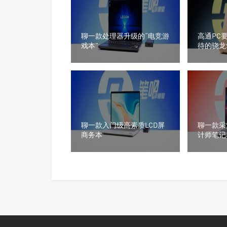
聊一款处理器升级的“电竞游
高通PC
戏本”
待的骁龙
聊一款入门级高素质LCD屏
聊一款采
商务本
计师笔记