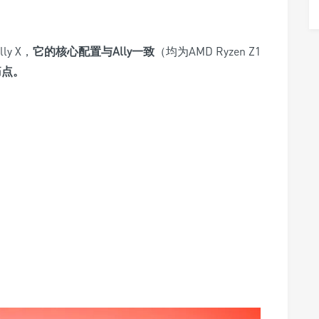
lly X
，
它
的核心配置与Ally一致
（均为AMD Ryzen Z1
痛点
。