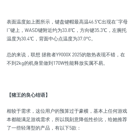
表面温度如上图所示，键盘键帽最高温
46.5
℃出现在“字母
I
”键上，
WASD
键附近约为
33.8
℃，方向键
35.3
℃，左腕托
温度为
30.4
℃，背面中心点温度为
37.0
°
C
。
总的来说，联想 拯救者Y9000X 2025的散热表现不错，在
不到2kg的机身里做到170W性能释放实属不易。
【猪王的良心结语】
相较于需求，这位用户的预算过于豪横，基本上任何游戏
本都能满足游戏需求，所以我刻意降低性价比，给她推荐
了一些轻薄型的产品，有以下5款：