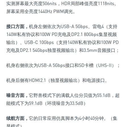
实测屏幕最大亮度
506nits
，
HDR
局部峰值亮度
1118nits
。
屏幕采用全亮度1440Hz PWM调光。
接口方面，
机身左侧依次为
USB-A 5Gbps
、雷电
4
（支持
140W
私有协议和
100W PD
充电及
DP2.1 80Gbps
集显视频
输出）
、
USB-C 10Gbps
（支持
140W
私有协议和
100W PD
充电及
DP2.1 54Gbps
独显视频输出）
和
3.5mm
音频接口；
机身右侧依次为
USB-A 5Gbps
接口和
SD
卡槽
（
UHS-II
）
；
机身后侧有
HDMI2.1
（独显视频输出）
和电源接口。
噪音方面，
它野兽模式下的满载人位分贝值为
55.1dB
，超
能模式下为
59.1dB
（环境噪音为
33.5dB
）
续航方面，
它的日常应用仿真脚本为
4
小时
40
分钟。
（集
显模式）