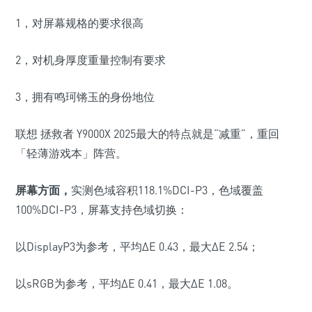
1
，对屏幕规格的要求很高
2
，对机身厚度重量控制有要求
3
，拥有
鸣珂锵玉的身份地位
联想 拯救者 Y9000X 2025最大的特点就是“减重”，重回
「轻薄游戏本」阵营。
屏幕方面，
实测色域容积
118.1%DCI-P3
，色域覆盖
100%DCI-P3
，屏幕支持色域切换：
以
DisplayP3
为参考，平均Δ
E 0.43
，最大Δ
E 2.54
；
以
sRGB
为参考，平均Δ
E 0.41
，最大Δ
E 1.08
。