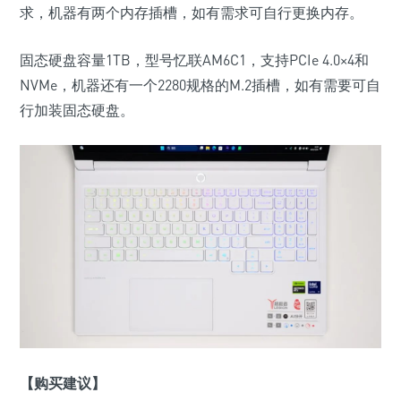
求，机器有两个内存插槽，如有需求可自行更换内存。
固态硬盘容量
1TB
，型号忆联
AM6C1
，支持
PCIe 4.0
×
4
和
NVMe
，机器还有一个
2280
规格的
M.2
插槽，如有需要可自
行加装固态硬盘。
【购买建议】