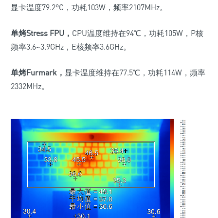
显卡温度
79.2
°
C
，功耗
103W
，频率
2107MHz
。
单烤
Stress FPU
，
CPU
温度维持在
94
℃，功耗
105W
，
P
核
频率
3.6~3.9GHz
，
E
核频率
3.6GHz
。
单烤
Furmark
，
显卡温度维持在
77.5
℃，功耗
114W
，频率
2332MHz
。