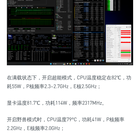
在满载状态下，开启
超能模式
，
CPU
温度稳定在
82
℃，功
耗
55W
，
P
核频率
2.3~2.7GHz
，
E
核
2.5GHz
；
显卡温度
81.7
℃，功耗
114W
，频率
2317MHz
。
开启
野兽模式
时，
CPU
温度
79
°
C
，功耗
41W
，
P
核频率
2.2GHz
，
E
核频率
2.0GHz
；