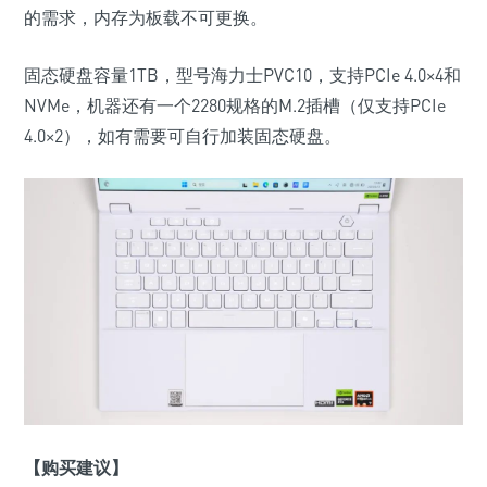
的需求，内存为板载不可更换。
固态硬盘容量
1TB
，型号海力士
PVC10
，支持
PCIe 4.0
×
4
和
NVMe
，机器还有一个
2280
规格的
M.2
插槽
（
仅支持PCIe
4.0×2
）
，如有需要可自行加装固态硬盘。
【购买建议】