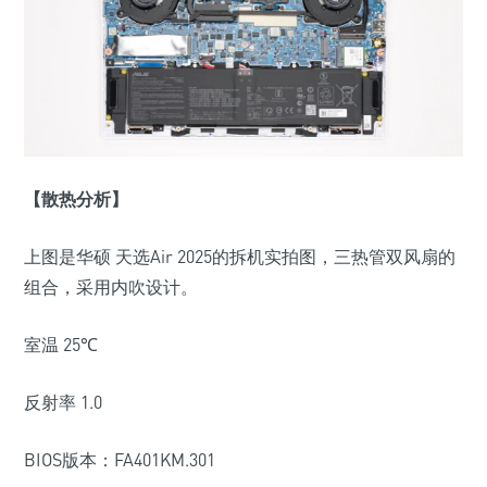
【散热分析】
上图是华硕 天选
Air 2025
的拆机实拍图，三热管双风扇的
组合，采用内吹设计。
室温
25
℃
反射率
1.0
BIOS
版本：
FA401KM.301