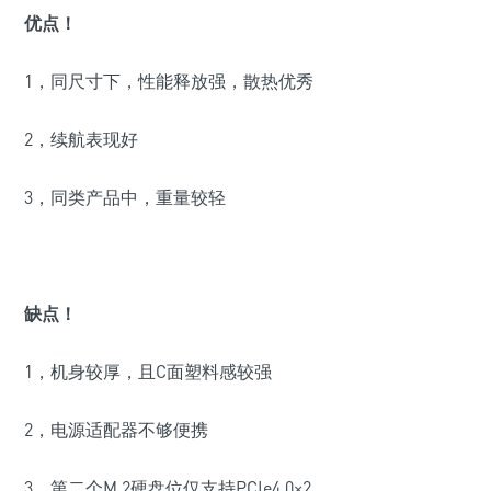
优点！
1
，同尺寸下，性能释放强，散热优秀
2
，续航表现好
3
，同类产品中，重量较轻
缺点！
1
，机身较厚，且
C
面塑料感较强
2
，
电源适配器不够便携
3
，第二个M.2硬盘位仅支持PCIe4.0×2