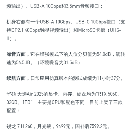
频输出）
、
USB-A 10Gbps
和
3.5mm
音频接口；
机身右侧有一个
USB-A 10Gbps
、
USB-C 10Gbps
接口
（支
持
DP2.1 40Gbps
独显视频输出）
和
MicroSD
卡槽
（
UHS-
II
）
。
噪音方面，
它在增强模式下的人位分贝值为
54.0dB
，满转
速为
56.5dB
。
（环境噪音为
31.5dB
）
续航方面，
日常应用仿真脚本的测试成绩为
11
小时
37
分。
华硕 天选Air 2025的显卡、内存、硬盘均为“RTX 5060、
32GB、1TB”，主要是CPU和配色不同，目前上架了三款
配置：
锐龙 7 H 260，月光银，
9499
元，国补后
7599.2
元。