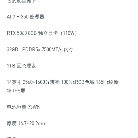
它的配置如下：
AI 7 H 350
处理器
RTX 5060 8GB
独立显卡（
110W
）
32GB LPDDR5x 7500MT/s
内存
1TB
固态硬盘
14
英寸
2560
×
1600
分辨率
100%sRGB
色域
165Hz
刷新
率
IPS
屏
电池容量 73Wh
厚度
16.7~20.2mm