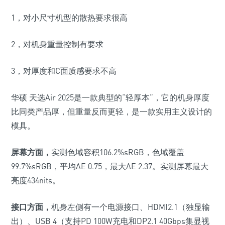
1
，对小尺寸机型的散热要求很高
2
，对机身重量控制有要求
3
，对厚度和C面质感要求不高
华硕 天选Air 2025是一款典型的“轻厚本”，它的机身厚度
比同类产品厚，但重量反而更轻，是一款实用主义设计的
模具。
屏幕方面，
实测色域容积
106.2%sRGB
，色域覆盖
99.7%sRGB
，平均Δ
E 0.75
，最大Δ
E 2.37
。实测屏幕最大
亮度
434nits
。
接口方面，
机身左侧有一个电源接口、
HDMI2.1
（独显输
出）
、
USB 4
（支持
PD 100W
充电和
DP2.1 40Gbps
集显视