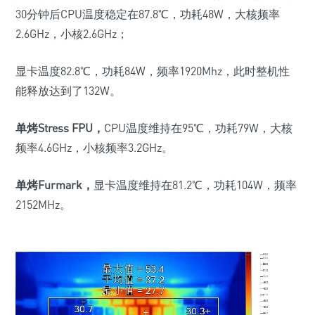
30
分钟后
CPU
温度稳定在
87.8
℃，功耗
48W
，大核频率
2.6GHz
，小核
2.6GHz
；
显卡温度
82.8
℃，功耗
84W
，频率
1920Mhz
，此时整机性
能释放达到了
132W
。
单烤
Stress FPU
，
CPU
温度维持在
95
℃，功耗
79W
，大核
频率
4.6GHz
，小核频率
3.2GHz
。
单烤
Furmark
，
显卡温度维持在
81.2
℃，功耗
104W
，频率
2152MHz
。