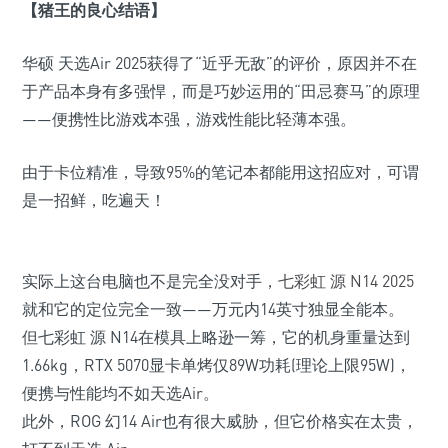
【猪王的良心结语】
华硕 天选Air 2025获得了“近乎无敌”的评价，原因并不在
于产品本身有多强悍，而是巧妙运用的“田忌赛马”的原理
——
便携性
比游戏本强，
游戏性能
比轻薄本强。
由于卡位精准，导致95%的笔记本都能用这招应对，可谓
是一招鲜，吃遍天！
实际上这台电脑也不是完全没对手，
七彩虹 源 N14 2025
就和它的定位完全一致——万元内14英寸独显全能本。
但七彩虹 源 N14在模具上略逊一筹，它的机身重量达到
1.66kg，RTX 5070显卡单烤仅89W功耗
(理论上限95W)
，
便携与性能均不如天选Air。
此外，ROG 幻14 Air也有很大威胁，但它价格实在太贵，