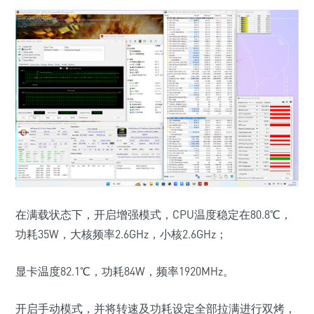
在满载状态下，开启
增强模式
，
CPU
温度稳定在
80.8
℃，
功耗
35W
，大核频率
2.6GHz
，小核
2.6GHz
；
显卡温度
82.1
℃，功耗
84W
，频率
1920MHz
。
开启
手动模式
，并将转速及功耗设定全部拉满
进行双烤，