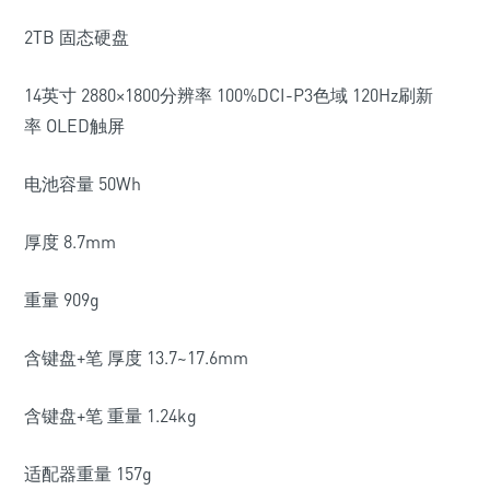
2TB
固态硬盘
14
英寸
2880
×
1800
分辨率
100%DCI-P3
色域
120Hz
刷新
率
OLED
触屏
电池容量
50Wh
厚度
8.7mm
重量
909g
含键盘+笔 厚度
13.7~17.6mm
含键盘
+
笔 重量
1.24kg
适配器重量
157g