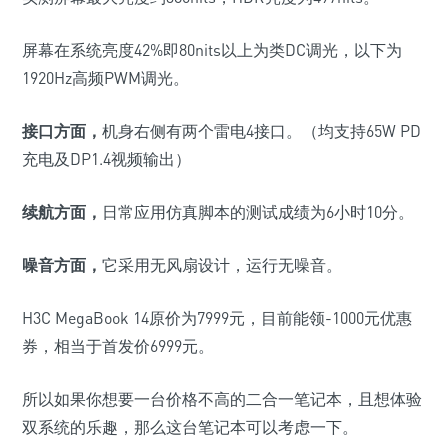
屏幕在系统亮度
42%
即
80nits
以上为类
DC
调光，以下为
1920Hz高频PWM
调光。
接口方面，
机身右侧有两个雷电
4
接口。
（均支持
65W PD
充电及
DP1.4
视频输出）
续航方面，
日常应用仿真脚本的测试成绩为
6
小时
10
分。
噪音方面，
它采用无风扇设计，运行无噪音。
H3C MegaBook 14原价为
7999
元，目前能领
-1000
元优惠
券，相当于首发价
6999
元。
所以如果你想要一台价格不高的二合一笔记本
，且想体验
双系统的乐趣，那么这台笔记本可以考虑一下。