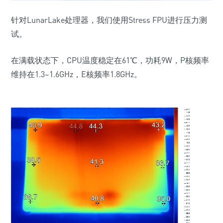
针对
LunarLake
处理器，我们使用
Stress FPU
进行压力测
试。
在满载状态下，
CPU
温度稳定在
61
℃，功耗
9W
，
P
核频率
维持在
1.3~1.6GHz
，
E
核频率
1.8GHz
。