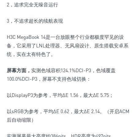
2
，追求完全无噪音运行
3
，不追求超长的续航表现
H3C MegaBook 14是一台放眼整个行业都极度罕见的设
备，它采用了LNL处理器、无风扇设计、原生搭载安卓系
统，实在太有特色了。
屏幕方面，
实测色域容积
124.1%DCI-P3
，色域覆盖
100.0%DCI-P3
，屏幕不支持色域切换：
以
DisplayP3
为参考，平均Δ
E 1.56
，最大Δ
E 5.75
；
以
sRGB
为参考，平均Δ
E 0.62
，最大Δ
E 2.14
。
（开启
ACM
后自动缩限）
实测屏幕最大亮度约
386nits
，
HDR
亮度为
497nits
。