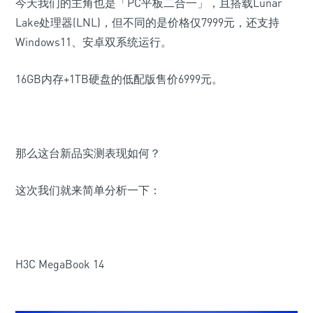
今天我们的主角也是
「
PC平板二合一
」，且搭载Lunar
Lake处理器
(LNL)
，
但不同的是价格仅
7999
元，还支持
Windows11、安卓
双系统运行
。
16GB内存+1TB硬盘的
低配版
售价6999元。
那么这台新品实测表现如何？
这次我们就来简单分析一下：
H3C MegaBook 14