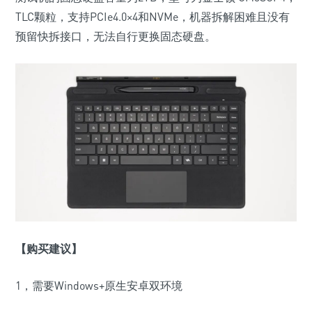
TLC
颗粒，支持
PCIe4.0
×
4
和
NVMe
，机器拆解困难且没有
预留快拆接口，无法自行更换固态硬盘。
【购买建议】
1
，需要Windows+
原生
安卓双环境