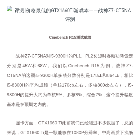
Cinebench R15
测试成绩
战神
对
的
、
长短时睿频功耗设定
Z7-CT5NA
i5-9300H
PL1
PL2
分别是
和
。我们以
为例，战神
45W
68W
Cinebench R15
Z7-
的这颗
单多核分数分别是
和
，相比
CT5NA
i5-9300H
178cb
864cb
的平均成绩（单核
左右，多核
左右），
i5-8300H
170cb
800cb
i5-
的提升大约为单核
、多核
、综合
，这个提升幅度
9300H
5%
8%
7%
基本是在预期之内的。
显卡方面，
此前我们已经测过不少数据了，总的
GTX1660 Ti
来说，
是一颗能够在
分辨率、中高画质下流畅
GTX1660 Ti
1080P