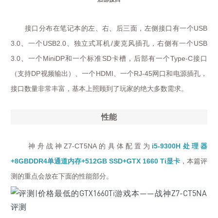
接口分布在笔记本的左、右、后三面，左侧接口有一个
USB
、一个
、独立式耳机
麦克风插孔，右侧有一个
3.0
USB2.0
/
USB
、一个
和一个标准
卡槽，后部有一个
接口
3.0
MiniDP
SD
Type-C
（支持
视频输出）、一个
、一个
网口和电源插孔，
DP
HDMI
RJ-45
接口数量非常丰富，基本上照顾到了玩家的绝大多数需求。
性能
神舟战神
的具体配置为
处理器
Z7-CT5NA
i5-9300H
单通道内存
显卡
，本篇评
+8GBDDR4
+512GB SSD+GTX 1660 Ti
测的重点会放在下面的性能部分。