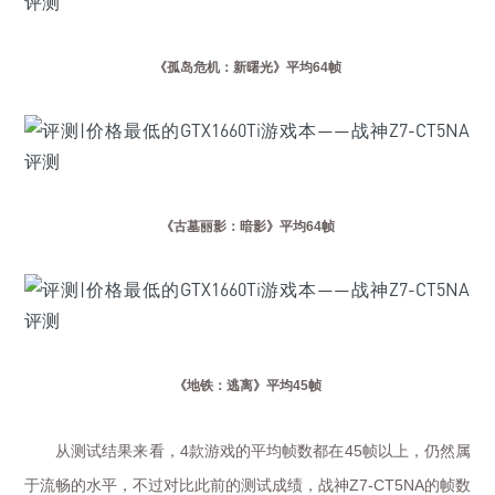
《孤岛危机：新曙光》平均
64
帧
《古墓丽影：暗影》平均
64
帧
《地铁：逃离》平均
45
帧
从测试结果来看，
款游戏的平均帧数都在
帧以上，仍然属
4
45
于流畅的水平，不过对比此前的测试成绩，战神
的帧数
Z7-CT5NA