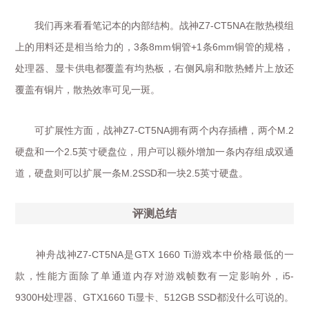
我们再来看看笔记本的内部结构。战神
在散热模组
Z7-CT5NA
上的用料还是相当给力的，
条
铜管
条
铜管的规格，
3
8mm
+1
6mm
处理器、显卡供电都覆盖有均热板，右侧风扇和散热鳍片上放还
覆盖有铜片，散热效率可见一斑。
可扩展性方面，战神
拥有两个内存插槽，两个
Z7-CT5NA
M.2
硬盘和一个
英寸硬盘位，用户可以额外增加一条内存组成双通
2.5
道，硬盘则可以扩展一条
和一块
英寸硬盘。
M.2SSD
2.5
评测总结
神舟战神
是
游戏本中价格最低的一
Z7-CT5NA
GTX 1660 Ti
款，性能方面除了单通道内存对游戏帧数有一定影响外，
i5-
处理器、
显卡、
都没什么可说的。
9300H
GTX1660 Ti
512GB SSD