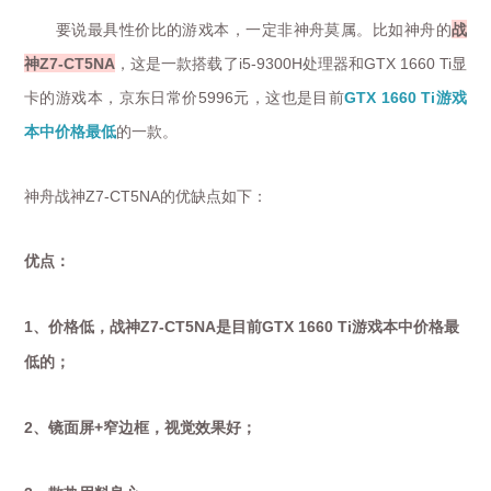
要说最具性价比的游戏本，一定非神舟莫属。比如神舟的
战
神
，这是一款搭载了
处理器和
显
Z7-CT5NA
i5-9300H
GTX 1660 Ti
卡的游戏本，京东日常价
元，这也是目前
游戏
5996
GTX 1660 Ti
本中价格最低
的一款。
神舟战神
的优缺点如下：
Z7-CT5NA
优点：
1
Z7-CT5NA
GTX 1660 Ti
、价格低，战神
是目前
游戏本中价格最
低的；
2
+
、镜面屏
窄边框，视觉效果好；