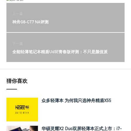
上一篇
神舟G8-CT7 NA评测
下一篇
全能轻薄笔记本精盾U65E青春版评测：不只是颜值派
猜你喜欢
众多轻薄本 为何我只选神舟精盾X55
华硕灵耀X2 Duo双屏轻薄本正式上市：i7-