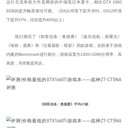
运行主流单机大作及网游的中端笔记本显卡，相比
GTX 1060
的提升幅度相当可观。（
环境下提升
，
环境
6GB
DX11
30%
DX12
下提升
，综合提升
以上）
57%
40%
我们测试了《刺客信条：奥德赛》《孤岛危机：新曙光》
《地铁：逃离》和《古墓丽影：暗影》四款游戏，全部基于游戏
内建的
进行跑分，游戏设置为
分辨率、高
Benchmark
1920×1080
画质，关闭垂直同步。
《刺客信条：奥德赛》平均
47
帧