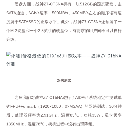
硬盘方面，战神
拥有一块
的固态硬盘，走
Z7-CT5NA
512GB
通道，
速率，
、
左右的顺序读写速
SATA
6Gb/s
500MB/s
450MB/s
度属于
的正常水平。此外，战神
还预留了一
SATASSD
Z7-CT5NA
个
硬盘和一个
英寸的硬盘位，有需求的用户同样可以自行
M.2
2.5
升级。
双烤测试
之后我们对战神
进行了
系统稳定性测试单
Z7-CT5NA
AIDA64
钩
（
，
）的双烤测试，
分钟
FPU+Furmark
1920×1080
0×MSAA
30
后，处理器频率为
，温度
，功耗
，显卡频率
2.91GHz
83℃
35W
，温度
，拷机过程中没有出现降频。
1350MHz
78℃