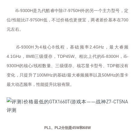
是九代酷睿中除
外的另一个主力型号，定
i5-9300H
i7-9750H
位
性能比
低，不过价格也更便宜，两者差价基本在
/
i7-9750H
700
元左右。
为
核心
线程，基础频率
，最大睿频
i5-9300H
4
8
2.4GHz
，
三级缓存，
。相比上代的
，
4.1GHz
8MB
TDP45W
i5-8300H
i5-
的核心
线程数量、三级缓存、核芯显卡型号、
都没有
9300H
/
TDP
变化，只提升了
的基础
最大睿频频率以及
的显卡
100MHz
/
50MHz
最大动态频率，性能提升比较有限。
PL1
、
PL2
分别是
45W
和
68W