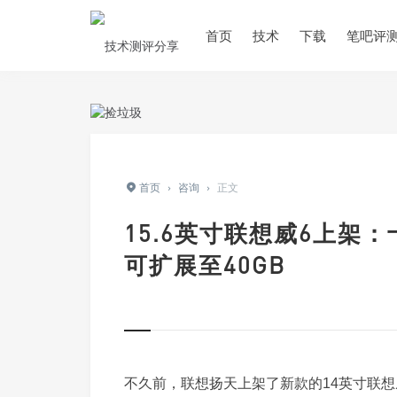
首页
技术
下载
笔吧评
首页
›
咨询
›
正文
15.6英寸联想威6上架：十
可扩展至40GB
不久前，联想扬天上架了新款的14英寸联想威