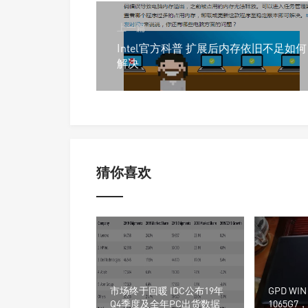
上一篇
Intel官方科普 扩展后内存依旧不足如何
解决
猜你喜欢
市场终于回暖 IDC公布19年
GPD WI
Q4季度及全年PC出货数据
1065G