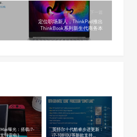
下一篇
定位职场新人，ThinkPad推出
ThinkBook系列新生代商务本
N Max曝光：搭载i7-
英特尔十代酷睿步进更新：
7，支持雷电3
i7-10810U等新款支持