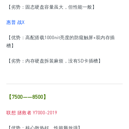
【劣势：固态硬盘容量虽大，但性能一般】
惠普 战X
【优势：高配搭载1000nit亮度的防窥触屏+双内存插
槽】
【劣势：内存硬盘拆装麻烦，没有SD卡插槽】
【7500——8500】
联想 拯救者 Y7000-2019
【优势：核心散热好，性能释放强】