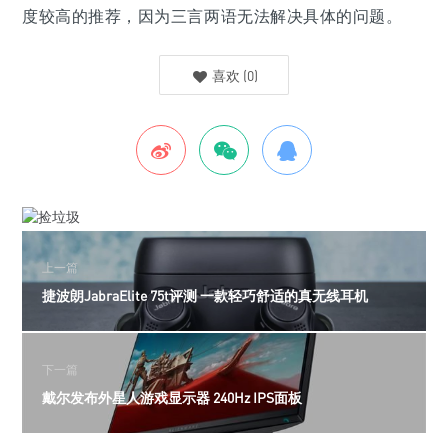
度较高的推荐，因为三言两语无法解决具体的问题。
喜欢
(
0
)
上一篇
捷波朗JabraElite 75t评测 一款轻巧舒适的真无线耳机
下一篇
戴尔发布外星人游戏显示器 240Hz IPS面板