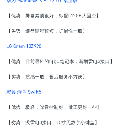
华为 Matebook X Pro 2019 集显版
【优势：屏幕素质很好，标配512GB大固态】
【劣势：键盘键程较短，扩展性一般】
LG Gram 13Z990
【优势：目前最轻的8代U笔记本，新增雷电3接口】
【劣势：质感一般，售后服务不方便】
宏碁 蜂鸟 Swift5
【优势：极轻，噪音控制好，做工更好一些】
【劣势：没雷电3接口，15寸无数字小键盘】