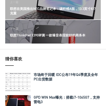
上一篇
联想在美国推出NEC品牌笔记本：碳纤维A面，13.3英寸837
克重
下一篇
联想ThinkPad X390评测 一款噪音表现较好的商务本
猜你喜欢
市场终于回暖 IDC公布19年Q4季度及全年
PC出货数据
GPD WIN Max曝光：搭载i7-1065G7，支持
雷电3