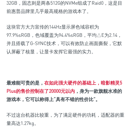
32GB，固态则是两条512G的NVMe组成了Raid0，这是目
前惠普品牌里几乎最高规格的游戏本了。
这块官方大力宣传的144Hz显示屏色域容积为
97.9%sRGB，色域覆盖为94.4%sRGB，平均△E为2.14，
并且搭载了G-SYNC技术，可以有效防止画面撕裂，它默
认屏蔽了核显，让显卡发挥它最强的实力。
最难能可贵的是，
在如此强大硬件的基础上，暗影精灵5
Plus的售价控制在了20000元以内
，身为一款旗舰水准的
游戏本，它可以称得上“具有不错的性价比”。
不过这台机器比较重，为了满足硬件的功耗，
适配器
的重
量高达1.27kg。