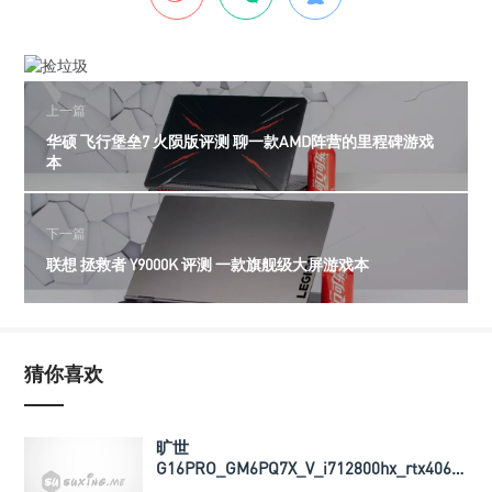
上一篇
华硕 飞行堡垒7 火陨版评测 聊一款AMD阵营的里程碑游戏
本
下一篇
联想 拯救者 Y9000K 评测 一款旗舰级大屏游戏本
猜你喜欢
旷世
G16PRO_GM6PQ7X_V_i712800hx_rtx4060_
导热垫厚度以及BIOS文件