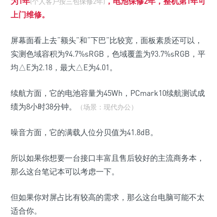
为1年
，电池保修2年，整机第1年可
(个人客户按三包保修2年)
上门维修。
屏幕面看上去“额头”和“下巴”比较宽，面板素质还可以，
实测色域容积为94.7%sRGB，色域覆盖为93.7%sRGB，平
均△E为2.18，最大△E为4.01。
续航方面，它的电池容量为45Wh，PCmark10续航测试成
绩为8小时38分钟。
（场景：
现代办公）
噪音方面，它的满载人位分贝值为41.8dB。
所以如果你想要一台接口丰富且售后较好的主流商务本，
那么这台笔记本可以考虑一下。
但如果你对屏占比有较高的需求，那么这台电脑可能不太
适合你。