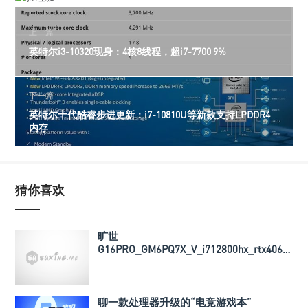
上一篇
英特尔i3-10320现身：4核8线程，超i7-7700 9%
下一篇
英特尔十代酷睿步进更新：i7-10810U等新款支持LPDDR4
内存
猜你喜欢
旷世
G16PRO_GM6PQ7X_V_i712800hx_rtx4060_
导热垫厚度以及BIOS文件
聊一款处理器升级的“电竞游戏本”