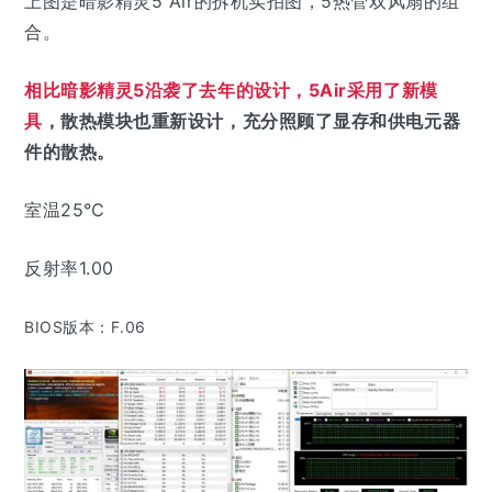
上图是暗影精灵5 Air的拆机实拍图，5热管双风扇的组
合。
相比暗影精灵5沿袭了去年的设计，5Air采用了新模
具
，
散热模块也重新设计，充分照顾了显存和供电元器
件的散热。
室温25℃
反射率1.00
BIOS版本：F.06