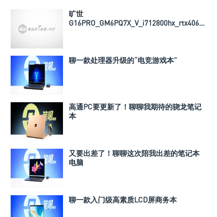
旷世
G16PRO_GM6PQ7X_V_i712800hx_rtx4060_
导热垫厚度以及BIOS文件
聊一款处理器升级的“电竞游戏本”
高通PC要更新了！聊聊我期待的骁龙笔记
本
又要出差了！聊聊这次陪我出差的笔记本
电脑
聊一款入门级高素质LCD屏商务本