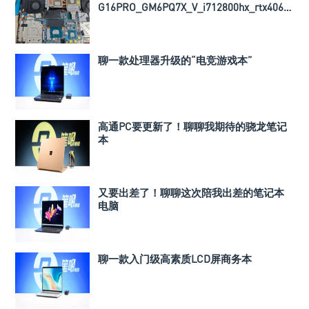
G16PRO_GM6PQ7X_V_i712800hx_rtx4060_
导热垫厚度以及BIOS文件
聊一款处理器升级的“电竞游戏本”
高通PC要更新了！聊聊我期待的骁龙笔记
本
又要出差了！聊聊这次陪我出差的笔记本
电脑
聊一款入门级高素质LCD屏商务本