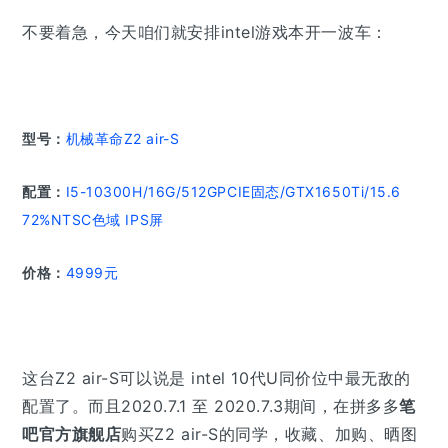
不要着急，今天咱们就安排intel游戏本开一波车：
型号：
机械革命Z2 air-S
配置：
I5-10300H/16G/512GPCIE固态/GTX1650Ti/15.6
72%NTSC色域 IPS屏
价格：
4999元
这台Z2 air-S
可以说
是 intel 10代U
同
价位中最无敌的
配置了。而且
2020.7.1 至 2020.7.3期间，在拼多多
笔
吧官方旗舰店
购买Z2 air-S的
同学，收藏、加购、晒图