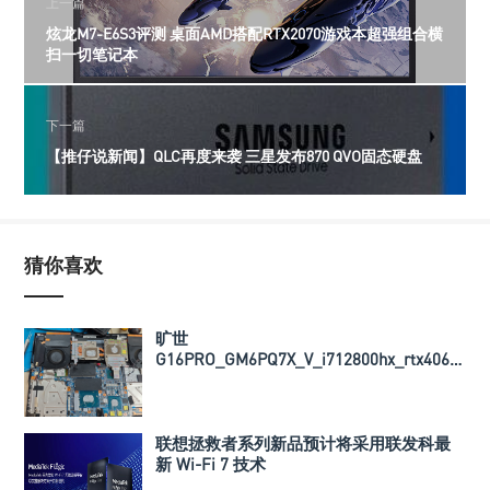
上一篇
炫龙M7-E6S3评测 桌面AMD搭配RTX2070游戏本超强组合横
扫一切笔记本
下一篇
【推仔说新闻】QLC再度来袭 三星发布870 QVO固态硬盘
猜你喜欢
旷世
G16PRO_GM6PQ7X_V_i712800hx_rtx4060_
导热垫厚度以及BIOS文件
联想拯救者系列新品预计将采用联发科最
新 Wi-Fi 7 技术