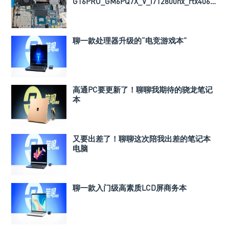
G16PRO_GM6PQ7X_V_i712800hx_rtx4060_
导热垫厚度以及BIOS文件
聊一款处理器升级的“电竞游戏本”
高通PC要更新了！聊聊我期待的骁龙笔记
本
又要出差了！聊聊这次陪我出差的笔记本
电脑
聊一款入门级高素质LCD屏商务本