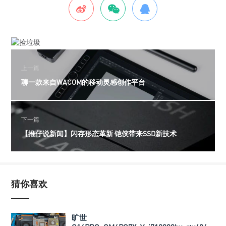
上一篇
聊一款来自WACOM的移动灵感创作平台
下一篇
【推仔说新闻】闪存形态革新 铠侠带来SSD新技术
猜你喜欢
旷世