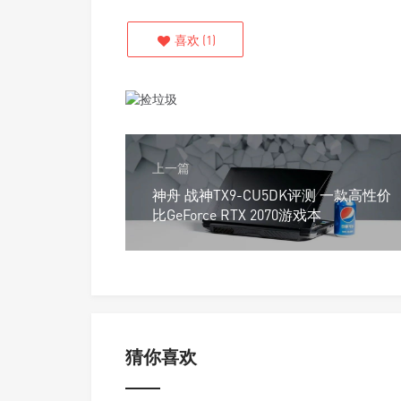
喜欢
(
1
)
上一篇
神舟 战神TX9-CU5DK评测 一款高性价
比GeForce RTX 2070游戏本
猜你喜欢