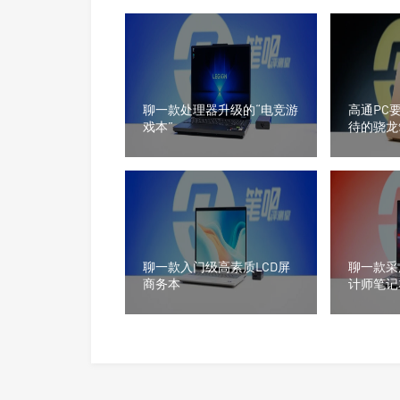
聊一款处理器升级的“电竞游
高通PC
戏本”
待的骁龙
聊一款入门级高素质LCD屏
聊一款采
商务本
计师笔记