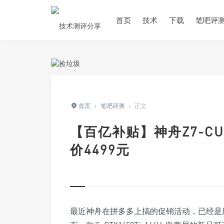
首页
技术
下载
笔吧评
首页
›
笔吧评测
›
正文
【百亿补贴】神舟Z7-CU5N
价4499元
最近神舟在拼多多上搞的促销活动，已经是历