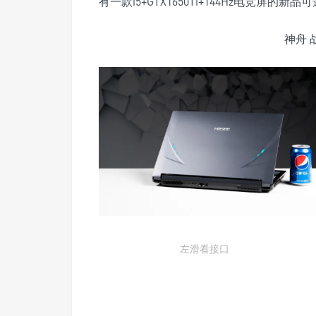
有一款i5+GTX1650Ti+144Hz电竞屏的新品
神舟 战
左滑看接口