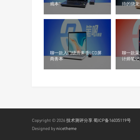
戏本”
待的骁龙
聊一款入门级高素质LCD屏
聊一款采
商务本
计师笔记
Copyright © 2026
技术测评分享
蜀ICP备16035119号
Designed by
nicetheme