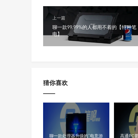
上一篇
聊一款99.99%的人都用不着的【特种笔
电】
猜你喜欢
聊一款处理器升级的“电竞游
高通PC