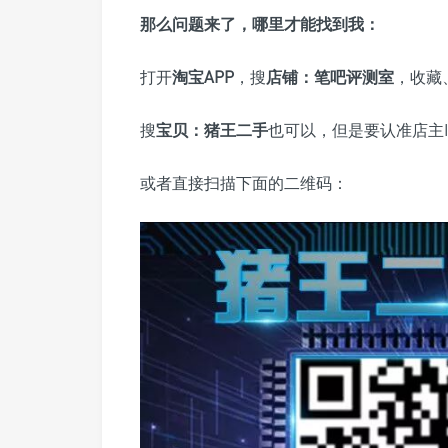
那么问题来了，哪里才能找到我：
打开
淘宝APP
，搜
店铺
：
笔吧评测室
，收藏
搜
宝贝
：
猪王二手
也可以，但是要认准店主I
或者直接扫描下面的二维码：