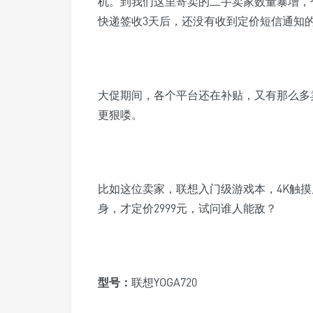
机。到我们这里寄卖的二手卖家数量暴增，
快递
签收3天后
，
还
没有收到定价
短信通知
大促期间，各个平台还在补贴，
又有那么多
更狠喽。
比如这位卖家，联想入门级游戏本，4K触摸屏+3
身，才定价2999元，试问谁人能敌？
型号
：
联想YOGA720