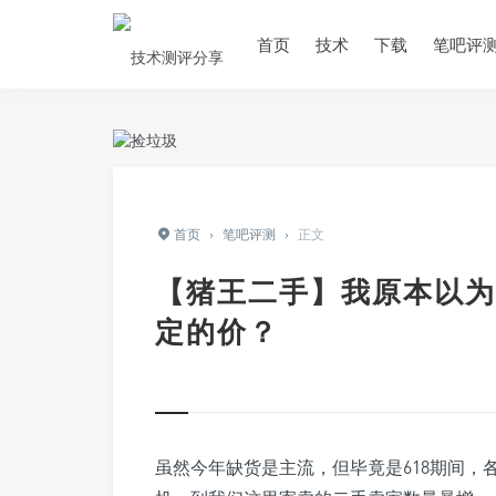
首页
技术
下载
笔吧评
首页
›
笔吧评测
›
正文
【猪王二手】我原本以为
定的价？
虽然今年缺货是主流，
但毕竟是618期间