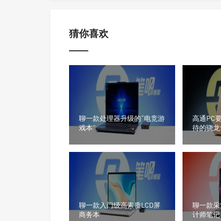
猜你喜欢
聊一款处理器升级的“电竞游
高通PC
戏本”
待的骁龙
聊一款入门级高素质LCD屏
聊一款采
商务本
计师笔记