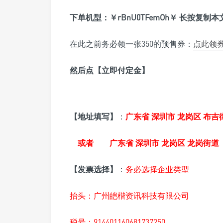
下单机型：￥rBnU0TFemOh￥ 长按复制
在此之前务必领一张350的预售券：
点此领
然后点【立即付定金】
【地址填写】
：
广东省 深圳市 龙岗区 布吉街
或者 广东省 深圳市 龙岗区 龙岗街道
【发票选择】
：
务必选择企业类型
抬头：广州皑楷资讯科技有限公司
税号：914401160681737250