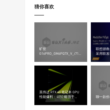
猜你喜欢
旷世
联想拯救
G16PRO_GM6PQ7X_V_i712800hx_rtx4060_
采用联发科最
导热垫厚度以及BIOS文件
术
英伟达 RTX 40 笔记本 GPU
性能爆料：4050 略强于
聊一款价
3060，4060 接近 3070