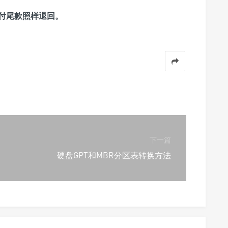
付尾款照样退回。
下一篇
硬盘GPT和MBR分区表转换方法