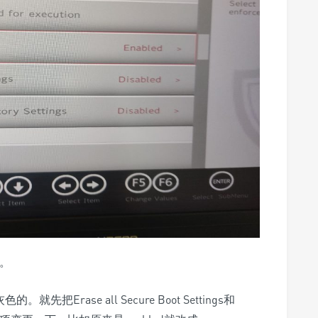
可。
。就先把Erase all Secure Boot Settings和