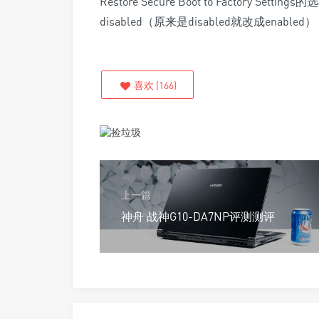
Restore Secure Boot to Factory S
disabled（原来是disabled就改成en
喜欢
(
166
)
上一篇
神舟 战神G10-DA7NP评测测评