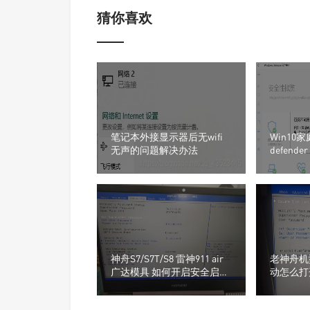
猜你喜欢
笔记本外接显示器后无wifi
Win10家
无声的问题解决办法
defend
不可用
神舟S7/S7T/S8 雷神911 air
老神舟机
广达模具 如何开启安全启动
动怎么打开
怎么开启安全启动教程
全启动 se
启