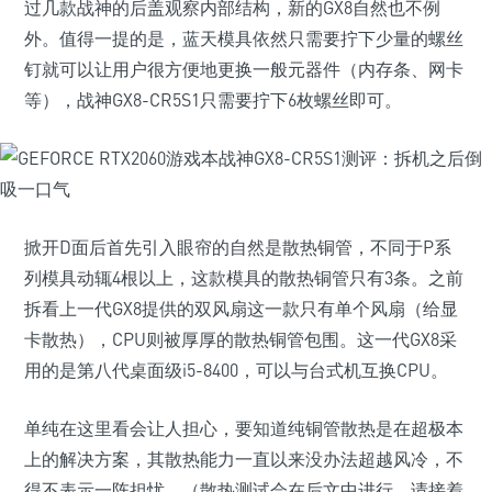
过几款战神的后盖观察内部结构，新的GX8自然也不例
外。值得一提的是，蓝天模具依然只需要拧下少量的螺丝
钉就可以让用户很方便地更换一般元器件（内存条、网卡
等），战神GX8-CR5S1只需要拧下6枚螺丝即可。
掀开D面后首先引入眼帘的自然是散热铜管，不同于P系
列模具动辄4根以上，这款模具的散热铜管只有3条。之前
拆看上一代GX8提供的双风扇这一款只有单个风扇（给显
卡散热），CPU则被厚厚的散热铜管包围。这一代GX8采
用的是第八代桌面级i5-8400，可以与台式机互换CPU。
单纯在这里看会让人担心，要知道纯铜管散热是在超极本
上的解决方案，其散热能力一直以来没办法超越风冷，不
得不表示一阵担忧。（散热测试会在后文中进行，请接着