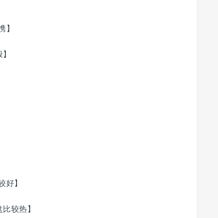
携】
般】
较好】
盘比较热】