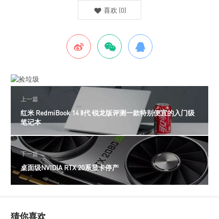
喜欢
(
0
)
上一篇
红米 RedmiBook 14 Ⅱ代 锐龙版评测一款特别便宜的入门级
笔记本
下一篇
桌面级NVIDIA RTX 20系显卡停产
猜你喜欢